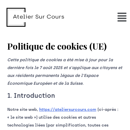
Aller
Consent
Consent
Consent
Consent
Consent
Consent
Consent
Consent
Consent
Consent
Consent
Consent
Consent
au
to
to
to
to
to
to
to
to
to
to
to
to
to
contenu
service
service
service
service
service
service
service
service
service
service
service
service
service
php
paypal
wistia
google-
complianz
google-
stripe
wordpress
sourcebuster
elementor
woocommer
jetpack
divers
recaptcha
analytics
js
Politique de cookies (UE)
Cette politique de cookies a été mise à jour pour la
dernière fois le 7 août 2025 et s’applique aux citoyens et
aux résidents permanents légaux de l’Espace
Économique Européen et de la Suisse.
1. Introduction
Notre site web,
https://ateliersurcours.com
(ci-après :
« le site web ») utilise des cookies et autres
technologies liées (par simplification, toutes ces