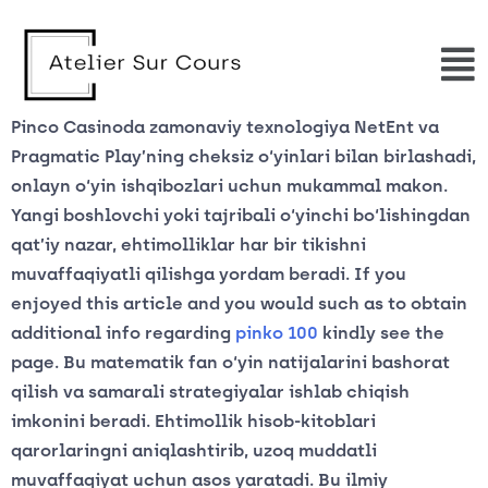
Aller
au
contenu
Pinco Casinoda zamonaviy texnologiya NetEnt va
Pragmatic Play’ning cheksiz o‘yinlari bilan birlashadi,
onlayn o‘yin ishqibozlari uchun mukammal makon.
Yangi boshlovchi yoki tajribali o‘yinchi bo‘lishingdan
qat’iy nazar, ehtimolliklar har bir tikishni
muvaffaqiyatli qilishga yordam beradi. If you
enjoyed this article and you would such as to obtain
additional info regarding
pinko 100
kindly see the
page. Bu matematik fan o‘yin natijalarini bashorat
qilish va samarali strategiyalar ishlab chiqish
imkonini beradi. Ehtimollik hisob-kitoblari
qarorlaringni aniqlashtirib, uzoq muddatli
muvaffaqiyat uchun asos yaratadi. Bu ilmiy