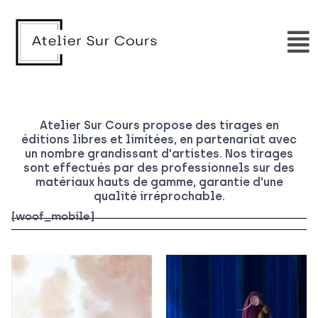
Aller
au
contenu
Atelier Sur Cours propose des tirages en
éditions libres et limitées, en partenariat avec
un nombre grandissant d'artistes. Nos tirages
sont effectués par des professionnels sur des
matériaux hauts de gamme, garantie d'une
qualité irréprochable.
[woof_mobile]
Plage
Plage
de
de
prix :
prix :
99,00 €
109,0
à
à