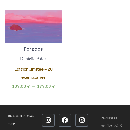
Plage
de
prix :
109,00 €
à
199,00 €
Forzacs
Danielle Adda
Édition limitée – 20
exemplaires
109,00
€
–
199,00
€
I
F
I
©Atelier Sur Cours
Politique de
n
a
n
(2022)
confidentialité
s
c
s