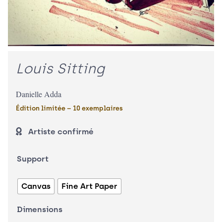
Louis Sitting
Danielle Adda
Édition limitée – 10 exemplaires
Artiste confirmé
quantité
Support
de
Louis
Canvas
Fine Art Paper
Sitting
Dimensions