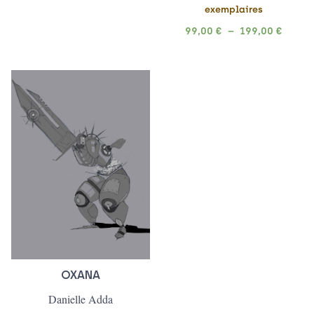
exemplaires
99,00
€
–
199,00
€
Plage
de
prix :
109,00 €
à
199,00 €
OXANA
Danielle Adda