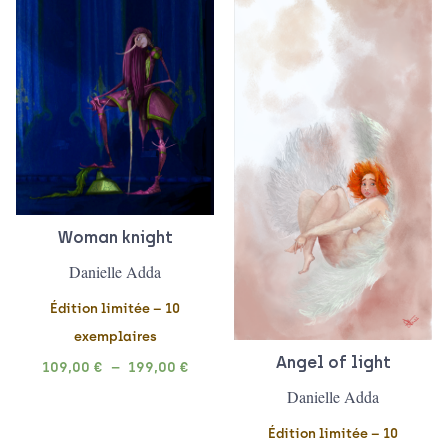
de
de
prix :
prix :
109,00 €
99,00 
à
à
199,00 €
199,00
Woman knight
Danielle Adda
Édition limitée – 10
exemplaires
Angel of light
109,00
€
–
199,00
€
Danielle Adda
Édition limitée – 10