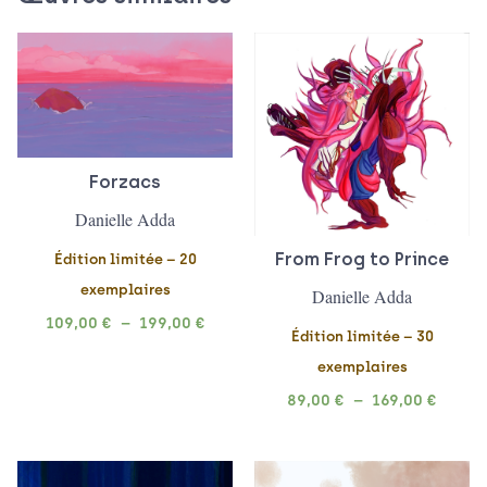
Plage
Plage
de
de
prix :
prix :
109,00 €
89,00 
à
à
199,00 €
169,00
Forzacs
Danielle Adda
From Frog to Prince
Édition limitée – 20
exemplaires
Danielle Adda
109,00
€
–
199,00
€
Édition limitée – 30
exemplaires
89,00
€
–
169,00
€
Plage
Plage