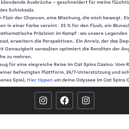
ber blendende Ausbrüche – geschneidert für meine flücht
 des Schicksals.
n Flair der Chancen, eine Mischung, die mich bewegt.. 
ten in einer Farbe vereint : 35 % für den Flush, ein Wunsc
. Mathematische Präzision im Kampf : wo unsere Legende
ead, erweitern die Perspektiven.. Ein Anreiz, der das Dep
l mit Genauigkeit verwalten optimiert die Renditen der 
phe zu mehren.
g für eine siegreiche Reise im Cat Spins Casino. Vom R
einer befestigten Plattform, 24/7-Unterstützung und sc
senes Spiel,
Hier tippen
um deine Odyssee im Cat Spins C
I
F
I
n
a
n
s
c
s
t
e
t